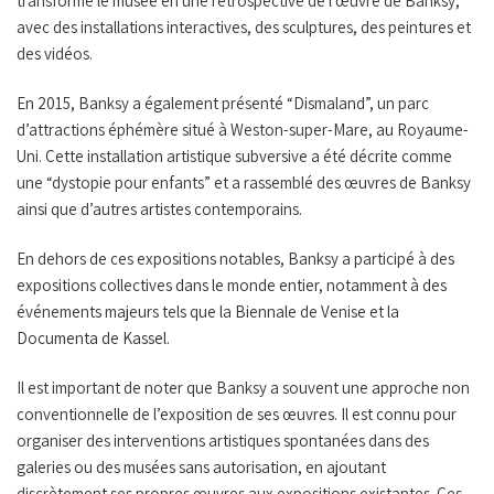
transformé le musée en une rétrospective de l’œuvre de Banksy,
avec des installations interactives, des sculptures, des peintures et
des vidéos.
En 2015, Banksy a également présenté “Dismaland”, un parc
d’attractions éphémère situé à Weston-super-Mare, au Royaume-
Uni. Cette installation artistique subversive a été décrite comme
une “dystopie pour enfants” et a rassemblé des œuvres de Banksy
ainsi que d’autres artistes contemporains.
En dehors de ces expositions notables, Banksy a participé à des
expositions collectives dans le monde entier, notamment à des
événements majeurs tels que la Biennale de Venise et la
Documenta de Kassel.
Il est important de noter que Banksy a souvent une approche non
conventionnelle de l’exposition de ses œuvres. Il est connu pour
organiser des interventions artistiques spontanées dans des
galeries ou des musées sans autorisation, en ajoutant
discrètement ses propres œuvres aux expositions existantes. Ces